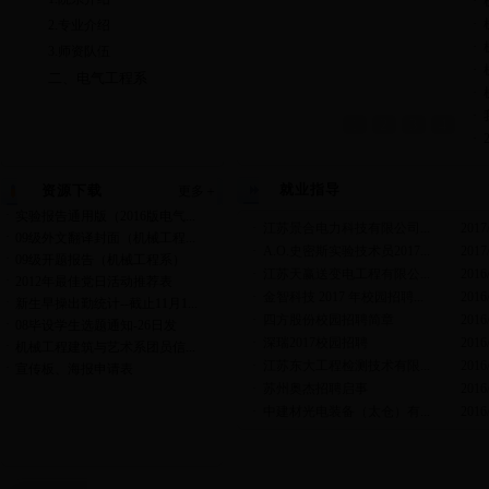
·
·
2.专业介绍
·
3.师资队伍
·
二、电气工程系
·
·
1
2
3
4
·
就业指导
资源下载
更多＋
·
实验报告通用版（2016版电气...
·
江苏景合电力科技有限公司...
2017
·
09级外文翻译封面（机械工程...
·
A.O.史密斯实验技术员2017...
2017
·
09级开题报告（机械工程系）
·
江苏天赢送变电工程有限公...
2016
·
2012年最佳党日活动推荐表
·
金智科技 2017 年校园招聘...
2016
·
新生早操出勤统计--截止11月1...
·
四方股份校园招聘简章
2016
·
08毕设学生选题通知-26日发
·
深瑞2017校园招聘
2016
·
机械工程建筑与艺术系团员信...
·
江苏东大工程检测技术有限...
2016
·
宣传板、海报申请表
·
苏州奥杰招聘启事
2016
·
中建材光电装备（太仓）有...
2016